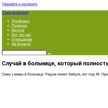
Перейти к контенту
Ёлки зелёные!
Улыбнись
Полезно
Вкусно
Вот это да!
Отношения
Не болеть!
Случай в больнице, который полност
Сижу у мамы в больнице. Рядом лежит бабуля, лет под 90. Прих