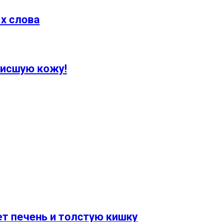
х слова
висшую кожу!
т печень и толстую кишку