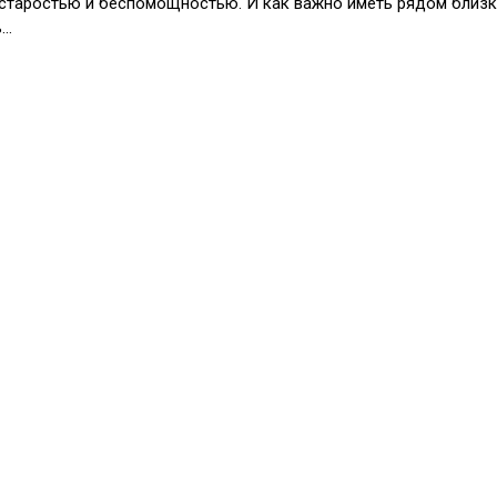
о старостью и беспомощностью. И как важно иметь рядом близк
ь…