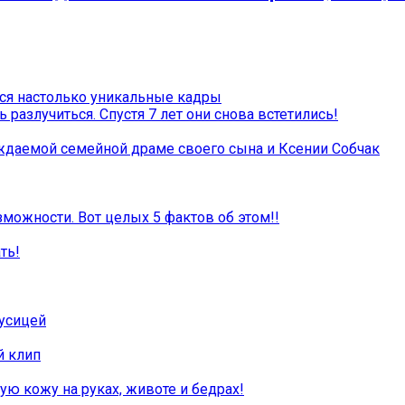
атся настолько уникальные кадры
разлучиться. Спустя 7 лет они снова встетились!
даемой семейной драме своего сына и Ксении Собчак
зможности. Вот целых 5 фактов об этом!!
ть!
кусицей
й клип
ю кожу на руках, животе и бедрах!