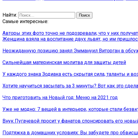
Найти:
Самые интересные:
Авторы этих фото точно не подозревали, что у них получ
Женщина взяла на воспитание двух львят, но им пришлось 
Неожиданную позицию занял Эммануил Виторган в обсуж
Сильнейшая материнская молитва для защиты детей
У каждого знака Зодиака есть скрытая сила, таланты и во
Хотите научиться засыпать за 3 минуты? Вот как это сдела
Что приготовить на Новый год: Меню на 2021 год
Уже не модно: 7 вещей в интерьере, которые стали безв
Внук Пугачевой просит у фанатов спонсировать его новы
Подтяжка в домашних условиях: Вы забудете про обвисшу