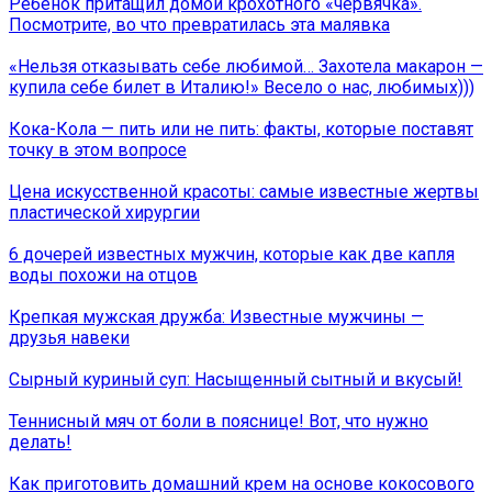
Ребенок притащил домой крохотного «червячка».
Посмотрите, во что превратилась эта малявка
«Нельзя отказывать себе любимой… Захотела макарон —
купила себе билет в Италию!» Весело о нас, любимых)))
Кока-Кола — пить или не пить: факты, которые поставят
точку в этом вопросе
Цена искусственной красоты: самые известные жeртвы
пластической хирургии
6 дочерей известных мужчин, которые как две капля
воды похожи на отцов
Крепкая мужская дружба: Известные мужчины —
друзья навеки
Сырный куриный суп: Насыщенный сытный и вкусый!
Теннисный мяч от боли в пояснице! Вот, что нужно
делать!
Как приготовить домашний крем на основе кокосового