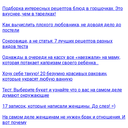
Подборка интересных рецептов блюд в горшочках. Это
вкуснее, чем в тарелках!
Как вычислить плохого любовника, не доводя дело до
постели
Сокровище, а не статья: 7 лучших рецептов разных
видов теста
Однажды в очереди на кассу все «наезжали» на маму,
которая потакает капризам своего ребёнка…
Хочу себе такую! 20 безумно красивых раковин,
которые украсят любую ванную
Тест: Выберите букет и узнайте что о вас на самом деле
думают окружающие
17 записок, которые написали женщины. До слез! =)
На самом деле женщинам не нужен брак и отношения. И
вот почему