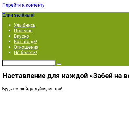
Перейти к контенту
Ёлки зелёные!
Улыбнись
Полезно
Вкусно
Вот это да!
Отношения
Не болеть!
Наставление для каждой «Забей на вс
Будь смелой, радуйся, мечтай…