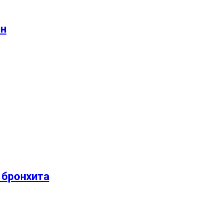
ин
 бронхита