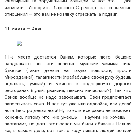
ювелирный за обручальным кольцом. И вот это — уже
извините. Уговорить барышню-Стрельца на серьезные
отношения — это вам не козявку стрескать, а подвиг.
11 место — Овен
11-е место достается Овнам, которых люто, бешено
раздражают все эти нелепые мужские ужимки типа
букетов (такие деньги на такую пошлость, прости
Мироздание!), галантности (прабабушке своей руку будешь
подавать, умник!) и ужинов в подчеркнуто дорогих
ресторанах (гуляй, рванина, пенсию начислили?). Так что
Овнов вообще не надо завоевывать. Овен предпочитает
завоевывать сама. И вот тут уже или сдавайся, или делай
ноги. Быстро делай ноги! Ну то есть все равно не поможет,
конечно, потому что «не умеешь — научим, не хочешь —
заставим», но дать этот совет мы были обязаны. Нельзя
же, в самом деле, вот так, с ходу лишать людей всякой