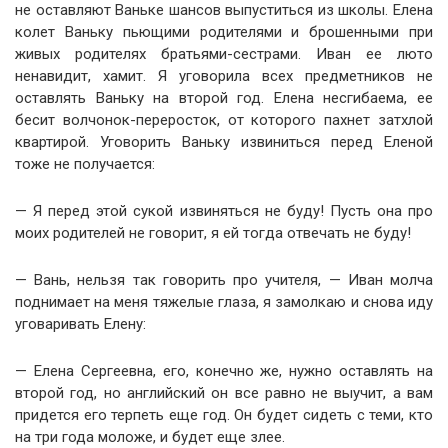
не оставляют Ваньке шансов выпуститься из школы. Елена
колет Ваньку пьющими родителями и брошенными при
живых родителях братьями-сестрами. Иван ее люто
ненавидит, хамит. Я уговорила всех предметников не
оставлять Ваньку на второй год. Елена несгибаема, ее
бесит волчонок-переросток, от которого пахнет затхлой
квартирой. Уговорить Ваньку извиниться перед Еленой
тоже не получается:
— Я перед этой сукой извиняться не буду! Пусть она про
моих родителей не говорит, я ей тогда отвечать не буду!
— Вань, нельзя так говорить про учителя, — Иван молча
поднимает на меня тяжелые глаза, я замолкаю и снова иду
уговаривать Елену:
— Елена Сергеевна, его, конечно же, нужно оставлять на
второй год, но английский он все равно не выучит, а вам
придется его терпеть еще год. Он будет сидеть с теми, кто
на три года моложе, и будет еще злее.