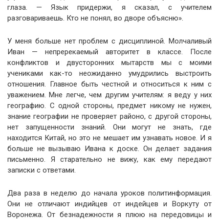
глаза. — Язык придержи, я сказал, с учителем
разговариваешь. Кто не понял, во дворе объясню».
У меня больше нет проблем с дисциплиной. Молчаливый
Иван — непререкаемый авторитет в классе. После
конфликтов и двусторонних мытарств мы с моими
учениками как-то неожиданно умудрились выстроить
отношения. Главное быть честной и относиться к ним с
уважением. Мне легче, чем другим учителям: я веду у них
географию. С одной стороны, предмет никому не нужен,
знание географии не проверяет районо, с другой стороны,
нет запущенности знаний. Они могут не знать, где
находится Китай, но это не мешает им узнавать новое. И я
больше не вызываю Ивана к доске. Он делает задания
письменно. Я старательно не вижу, как ему передают
записки с ответами.
Два раза в неделю до начала уроков политинформация.
Они не отличают индийцев от индейцев и Воркуту от
Воронежа. От безнадежности я плюю на передовицы и