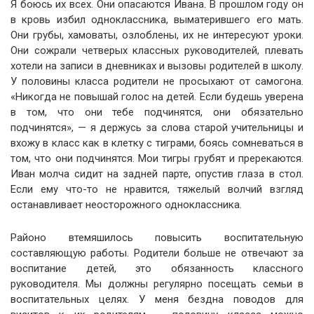
Я боюсь их всех. Они опасаются Ивана. В прошлом году он
в кровь избил одноклассника, выматерившего его мать.
Они грубы, хамоваты, озлоблены, их не интересуют уроки.
Они сожрали четверых классных руководителей, плевать
хотели на записи в дневниках и вызовы родителей в школу.
У половины класса родители не просыхают от самогона.
«Никогда не повышай голос на детей. Если будешь уверена
в том, что они тебе подчинятся, они обязательно
подчинятся», — я держусь за слова старой учительницы и
вхожу в класс как в клетку с тиграми, боясь сомневаться в
том, что они подчинятся. Мои тигры грубят и пререкаются.
Иван молча сидит на задней парте, опустив глаза в стол.
Если ему что-то не нравится, тяжелый волчий взгляд
останавливает неосторожного одноклассника.
Районо втемяшилось повысить воспитательную
составляющую работы. Родители больше не отвечают за
воспитание детей, это обязанность классного
руководителя. Мы должны регулярно посещать семьи в
воспитательных целях. У меня бездна поводов для