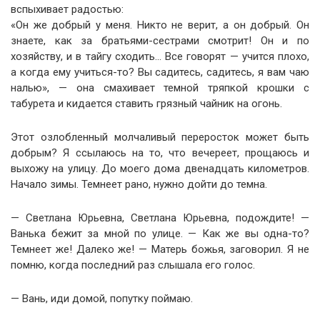
вспыхивает радостью:
«Он же добрый у меня. Никто не верит, а он добрый. Он
знаете, как за братьями-сестрами смотрит! Он и по
хозяйству, и в тайгу сходить… Все говорят — учится плохо,
а когда ему учиться-то? Вы садитесь, садитесь, я вам чаю
налью», — она смахивает темной тряпкой крошки с
табурета и кидается ставить грязный чайник на огонь.
Этот озлобленный молчаливый переросток может быть
добрым? Я ссылаюсь на то, что вечереет, прощаюсь и
выхожу на улицу. До моего дома двенадцать километров.
Начало зимы. Темнеет рано, нужно дойти до темна.
— Светлана Юрьевна, Светлана Юрьевна, подождите! —
Ванька бежит за мной по улице. — Как же вы одна-то?
Темнеет же! Далеко же! — Матерь божья, заговорил. Я не
помню, когда последний раз слышала его голос.
— Вань, иди домой, попутку поймаю.