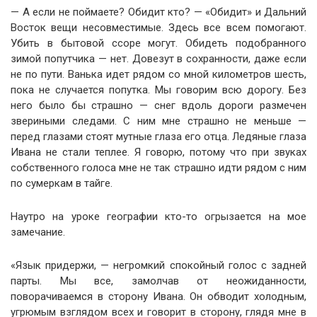
— А если не поймаете? Обидит кто? — «Обидит» и Дальний
Восток вещи несовместимые. Здесь все всем помогают.
Убить в бытовой ссоре могут. Обидеть подобранного
зимой попутчика — нет. Довезут в сохранности, даже если
не по пути. Ванька идет рядом со мной километров шесть,
пока не случается попутка. Мы говорим всю дорогу. Без
него было бы страшно — снег вдоль дороги размечен
звериными следами. С ним мне страшно не меньше —
перед глазами стоят мутные глаза его отца. Ледяные глаза
Ивана не стали теплее. Я говорю, потому что при звуках
собственного голоса мне не так страшно идти рядом с ним
по сумеркам в тайге.
Наутро на уроке географии кто-то огрызается на мое
замечание.
«Язык придержи, — негромкий спокойный голос с задней
парты. Мы все, замолчав от неожиданности,
поворачиваемся в сторону Ивана. Он обводит холодным,
угрюмым взглядом всех и говорит в сторону, глядя мне в