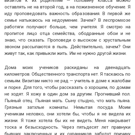
визитов к их родителям — половину класса можно
оставлять не на второй год, а на пожизненное обучение. Я
иду проповедовать важность образования. В первой же
семье натыкаюсь на недоумение. Зачем? В леспромхозе
работяги получают больше, чем учителя. Я смотрю на
пропитое лицо отца семейства, ободранные обои и не
знаю, что сказать. Проповеди о высоком с хрустальным
звоном рассыпаются в пыль. Действительно, зачем? Они
живут так, как привыкли жить. Им не нужно другой жизни.
Дома моих учеников раскиданы на двенадцать
километров. Общественного транспорта нет. Я таскаюсь по
семьям. Визитам никто не рад — учитель в доме к жалобам
и порке. Для того, чтобы рассказать о хорошем, по домам
не ходят. Я хожу в один дом за другим. Прогнивший пол.
Пьяный отец. Пьяная мать. Сыну стыдно, что мать пьяна.
Грязные затхлые комнаты. Немытая посуда. Моим
ученикам неловко, они хотели бы, чтобы я не видела их
жизни. Я тоже хотела бы их не видеть. Меня накрывает
тоска и безысходность. Через пятьдесят лет правнуки
бывших заключенных и их охранников забудут причину