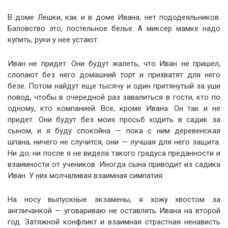
В доме Лешки, как и в доме Ивана, нет пододеяльников.
Баловство это, постельное белье. А миксер мамке надо
купить, руки у нее устают.
Иван не придет. Они будут жалеть, что Иван не пришел,
слопают без него домашний торт и прихватят для него
безе. Потом найдут еще тысячу и один притянутый за уши
повод, чтобы в очередной раз завалиться в гости, кто по
одному, кто компанией. Все, кроме Ивана. Он так и не
придет. Они будут без моих просьб ходить в садик за
сыном, и я буду спокойна — пока с ним деревенская
шпана, ничего не случится, они — лучшая для него защита.
Ни до, ни после я не видела такого градуса преданности и
взаимности от учеников. Иногда сына приводит из садика
Иван. У них молчаливая взаимная симпатия.
На носу выпускные экзамены, я хожу хвостом за
англичанкой — уговариваю не оставлять Ивана на второй
год. Затяжной конфликт и взаимная страстная ненависть