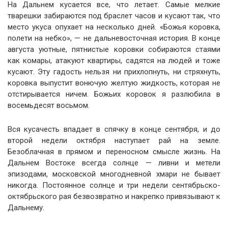
На Дальнем кусается все, что летает. Самые мелкие
тварешки забираются под браслет часов и кусают так, что
место укуса опухает на несколько дней. «Божья коровка,
полети на небко», — не дальневосточная история. В конце
августа уютные, пятнистые коровки собираются стаями
как комары, атакуют квартиры, садятся на людей и тоже
кусают. Эту гадость нельзя ни прихлопнуть, ни стряхнуть,
коровка выпустит вонючую желтую жидкость, которая не
отстирывается ничем. Божьих коровок я разлюбила в
восемьдесят восьмом.
Вся кусачесть впадает в спячку в конце сентября, и до
второй недели октября наступает рай на земле.
Безоблачная в прямом и переносном смысле жизнь. На
Дальнем Востоке всегда солнце — ливни и метели
эпизодами, московской многодневной хмари не бывает
никогда. Постоянное солнце и три недели сентябрьско-
октябрьского рая безвозвратно и накрепко привязывают к
Дальнему.