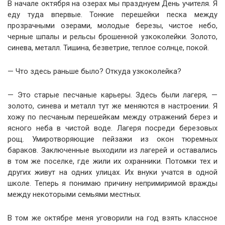
В начале октября на озерах мы празднуем День учителя. Я
еду туда впервые. Тонкие перешейки песка между
прозрачными озерами, молодые березы, чистое небо,
черные шпалы и рельсы брошенной узкоколейки. Золото,
синева, металл. Тишина, безветрие, теплое солнце, покой.
— Что здесь раньше было? Откуда узкоколейка?
— Это старые песчаные карьеры. Здесь были лагеря, —
золото, синева и металл тут же меняются в настроении. Я
хожу по песчаным перешейкам между отражений берез и
ясного неба в чистой воде. Лагеря посреди березовых
рощ. Умиротворяющие пейзажи из окон тюремных
бараков. Заключенные выходили из лагерей и оставались
в том же поселке, где жили их охранники. Потомки тех и
других живут на одних улицах. Их внуки учатся в одной
школе. Теперь я понимаю причину непримиримой вражды
между некоторыми семьями местных.
В том же октябре меня уговорили на год взять классное