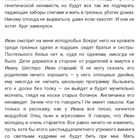
генетической ненависти, но будут все так же подпирать
падающие заборы слегами и жить в грязных, убогих домах.
Никому отсюда не вырваться, даже если захотят. И они не
хотят. Круг замкнулся.
Иван смотрит на меня исподлобья. Вокруг него на кровати
среди грязных одеял и подушек сидят братья и сестры.
Постельного белья нет и, судя по одеялам, никогда не
было. Дети держатся в стороне от родителей и жмутся к
Ивану. Шестеро. Иван старший. Я не могу сказать его
родителям ничего хорошего — у него сплошные двойки,
ему никогда не нагнать школьную программу. Вызывать
его к доске без толку — он выйдет и будет мучительно
молчать, глядя на носки старых ботинок. Англичанка его
ненавидит. Зачем что-то говорить? Не имеет смысла. Как
только я расскажу, как у Ивана все плохо, начнется
мордобой. Отец пьян и агрессивен. Я говорю, что Иван
молодец и очень старается. Все равно ничего не изменить,
пусть хотя бы этого шестнадцатилетнего угрюмого викинга
со светлыми кудрями не будут бить при мне. Мать