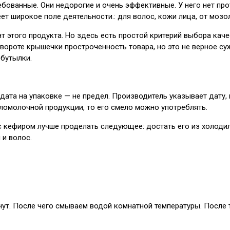
ебованные. Они недорогие и очень эффективные. У него нет пр
ет широкое поле деятельности.: для волос, кожи лица, от мозоле
 этого продукта. Но здесь есть простой критерий выбора каче
ороте крышечки простроченность товара, но это не верное су
 бутылки.
дата на упаковке — не предел. Производитель указывает дату, 
сломолочной продукции, то его смело можно употреблять.
с кефиром лучше проделать следующее: достать его из холодил
 и волос.
инут. После чего смываем водой комнатной температуры. Посл