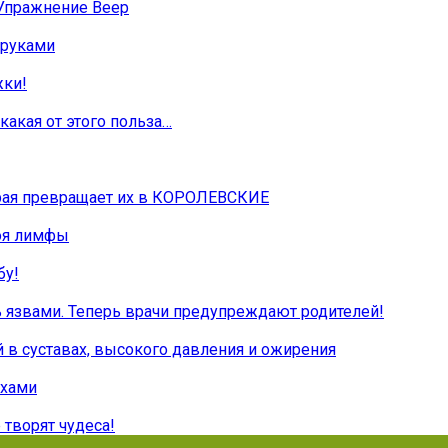
 Упражнение Веер
 руками
жки!
какая от этого польза…
орая превращает их в КОРОЛЕВСКИЕ
тоя лимфы
бу!
ь язвами. Теперь врачи предупреждают родителей!
й в суставах, высокого давления и ожирения
ехами
 творят чудеса!