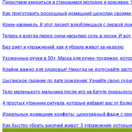
Перестаем хмуриться и становимся молодее и красивее:
Как приготовить роскошный домашний шоколад своими
Крем-карамель. В этот десерт влюбляешься с первой ло
Теперь я всегда перед сном насыпаю соль в носки. И вот 
Без диет и упражнений: как я убрала живот за неделю
Ухоженные ручки в 50+: Маска для ручек-трудяжек, кот
Крайне важно для здоровья! Никогда не допускайте зас
Цыганское гадание по дате рождения: Узнайте свою судь
Тело маленького мальчика после игр на батуте покрылос
4 простых утренних ритуала, которые избавят вас от боле
Идеальные домашние конфеты: шоколадный фадж с ор
Как быстро убрать висячий живот: 3 упражнения, которые