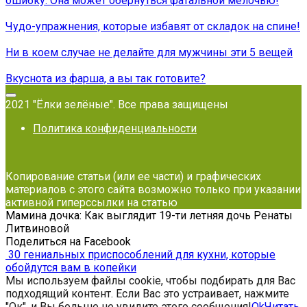
ошибку. Она может обернуться фатальной мелочью!
Чудо-упражнения, которые избавят от складок на спине!
Ни в коем случае не делайте для мужчины эти 5 вещей
Вкуснота из фарша, а вы так готовите?
2021 "Ёлки зелёные". Все права защищены
Политика конфиденциальности
Копирование статьи (или ее части) и графических
материалов с этого сайта возможно только при указании
активной гиперссылки на статью
Мамина дочка: Как выглядит 19-ти летняя дочь Ренаты
Литвиновой
Поделиться на Facebook
30 гениальных приспособлений для кухни, которые
обойдутся вам в копейки
Мы используем файлы cookie, чтобы подбирать для Вас
подходящий контент. Если Вас это устраивает, нажмите
"Ок", и Вы больше не увидите этого сообщения!
Ok
Читать