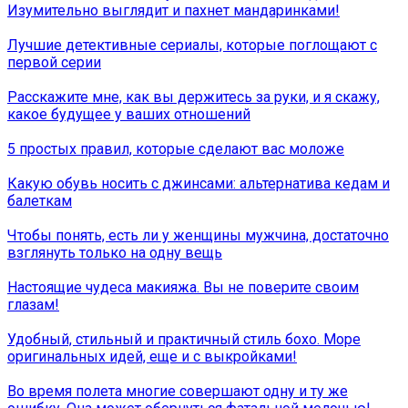
Изумительно выглядит и пахнет мандаринками!
Лучшие детективные сериалы, которые поглощают с
первой серии
Расскажите мне, как вы держитесь за руки, и я скажу,
какое будущее у ваших отношений
5 простых правил, которые сделают вас моложе
Какую обувь носить с джинсами: альтернатива кедам и
балеткам
Чтобы понять, есть ли у женщины мужчина, достаточно
взглянуть только на одну вещь
Настоящие чудеса макияжа. Вы не поверите своим
глазам!
Удобный, стильный и практичный стиль бохо. Море
оригинальных идей, еще и с выкройками!
Во время полета многие совершают одну и ту же