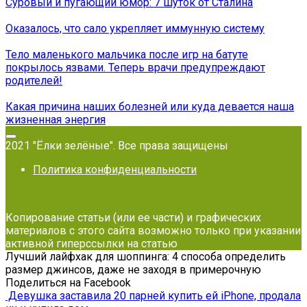
Суровый и пугающий юмор: 7 шуток от Сталина
Оказалось, что сало укрепляет иммунную систему
Тело маленького мальчика после игр на батуте
покрылось язвами. Теперь врачи предупреждают
родителей!
Какая причина наших болезней или куда девается наша
жизненная энергия
2021 "Ёлки зелёные". Все права защищены
Политика конфиденциальности
Копирование статьи (или ее части) и графических
материалов с этого сайта возможно только при указании
активной гиперссылки на статью
Лучший лайфхак для шоппинга: 4 способа определить
размер джинсов, даже не заходя в примерочную
Поделиться на Facebook
Девушка заставила 20 парней купить ей iPhone, продала