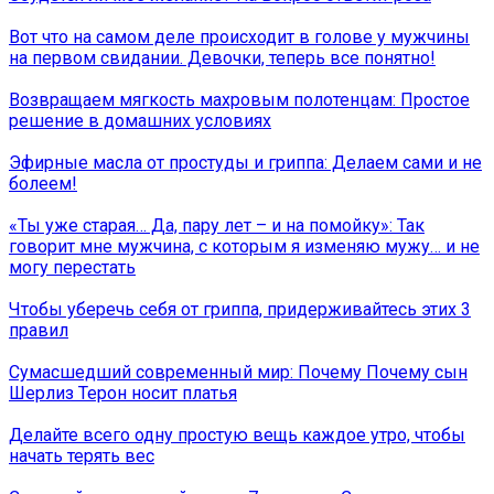
Вот что на самом деле происходит в голове у мужчины
на первом свидании. Девочки, теперь все понятно!
Возвращаем мягкость махровым полотенцам: Простое
решение в домашних условиях
Эфирные масла от простуды и гриппа: Делаем сами и не
болеем!
«Ты уже старая… Да, пару лет – и на помойку»: Так
говорит мне мужчина, с которым я изменяю мужу… и не
могу перестать
Чтобы уберечь себя от гриппа, придерживайтесь этих 3
правил
Сумасшедший современный мир: Почему Почему сын
Шерлиз Терон носит платья
Делайте всего одну простую вещь каждое утро, чтобы
начать терять вес