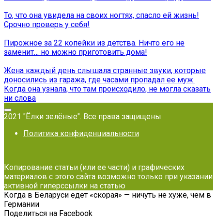
То, что она увидела на своих ногтях, спасло ей жизнь!
Срочно проверь у себя!
Пирожное за 22 копейки из детства. Ничто его не
заменит… но можно приготовить дома!
Жена каждый день слышала странные звуки, которые
доносились из гаража, где часами пропадал ее муж.
Когда она узнала, что там происходило, не могла сказать
ни слова
2021 "Ёлки зелёные". Все права защищены
Политика конфиденциальности
Копирование статьи (или ее части) и графических
материалов с этого сайта возможно только при указании
активной гиперссылки на статью
Когда в Беларуси едет «скорая» — ничуть не хуже, чем в
Германии
Поделиться на Facebook