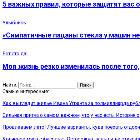
5 важных правил, которые защитят вас о
Улыбнись
«Симпатичные пацаны стекла у машин не
Вот это да!
Моя жизнь резко изменилась после того, 
Найти:
Самые интересные:
Как выглядит жилье Ивана Угранта за полмиллиарда руб
Сильная притча о самом важном, что у нас есть: История о
Продлеваем лето! Лучшие варианты, куда поехать отдох
Копченое мясо с фасолью. Осторожно, пальцы не откусит