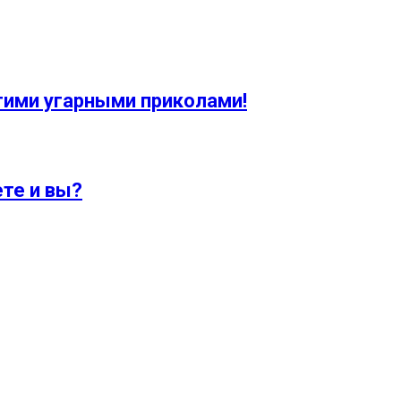
тими угарными приколами!
ете и вы?