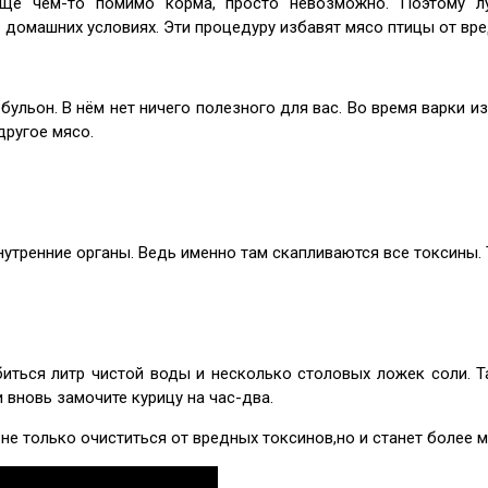
щё чем-то помимо корма, просто невозможно. Поэтому л
 домашних условиях. Эти процедуру избавят мясо птицы от вре
 бульон. В нём нет ничего полезного для вас. Во время варки
другое мясо.
внутренние органы. Ведь именно там скапливаются все токсины.
иться литр чистой воды и несколько столовых ложек соли. Т
и вновь замочите курицу на час-два.
не только очиститься от вредных токсинов,но и станет более м