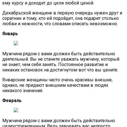
ему курсу и доходит до цели любой ценой.
Декабрьской женщине в первую очередь нужен друг и
соратник и тому, кто ей подойдет, она подарит столько
любви и нежности, что словами описать невозможно.
Январь
Мужчина рядом с вами должен быть действительно
деятельный. Вы не станете уважать мужчину, который
не знает, чем себя занять. Постоянное развитие и
никаких остановок на достигнутом-вот что вы цените.
Январские женщины часто очень красивы внешне,
однако, не придают внешним качествам в людях
никакого значения.
Февраль
Мужчина рядом с вами должен быть действительно
целеустремленным. Ведь завоевать вас непросто.