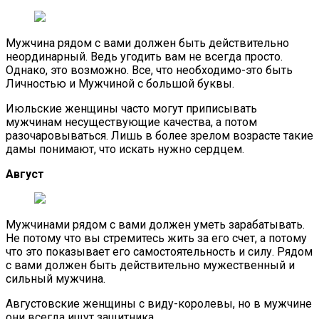
Мужчина рядом с вами должен быть действительно
неординарный. Ведь угодить вам не всегда просто.
Однако, это возможно. Все, что необходимо-это быть
Личностью и Мужчиной с большой буквы.
Июльские женщины часто могут приписывать
мужчинам несуществующие качества, а потом
разочаровываться. Лишь в более зрелом возрасте такие
дамы понимают, что искать нужно сердцем.
Август
Мужчинами рядом с вами должен уметь зарабатывать.
Не потому что вы стремитесь жить за его счет, а потому
что это показывает его самостоятельность и силу. Рядом
с вами должен быть действительно мужественный и
сильный мужчина.
Августовские женщины с виду-королевы, но в мужчине
они всегда ищут защитника.