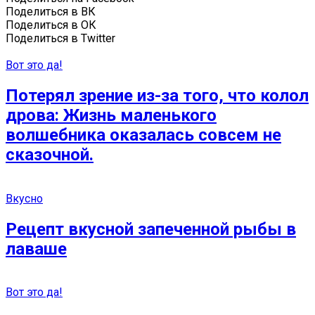
Поделиться в ВК
Поделиться в ОК
Поделиться в Twitter
Вот это да!
Потерял зрение из-за того, что колол
дрова: Жизнь маленького
волшебника оказалась совсем не
сказочной.
Вкусно
Рецепт вкусной запеченной рыбы в
лаваше
Вот это да!