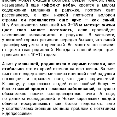
вполне может ожидать сюрприз. Секрет голубых глаз,
называемый еще
«эффект неба»
, кроется в малом
содержании меланина в радужке, поэтому свет
рассеивается, а при низкой плотности волокон
стромы
он проявляется еще ярче — как синий
.
И у большинства малышей
на 3–18-м месяце жизни
цвет глаз может потемнеть
, если произойдет
накопление меланоцитов в радужке. В частности,
у жителей горных регионов нередко бывает, что синий
трансформируется в ореховый. Во многом это зависит
от цвета глаз родителей. Иногда в полной мере цвет
проявляется к 10–12 годам.
А вот
у малышей, родившихся с карими глазами, все
стабильно
, это их яркий оттенок на всю жизнь. За счет
высокого содержания меланина внешний слой радужки
поглощает и отражает свет, что дает коричневый.
К слову, у кареглазых людей есть особый бонус —
более
низкий процент глазных заболеваний
, но нужно
обязательно носить солнцезащитные очки. А еще,
по данным исследований, в Чехии кареглазых людей
обычно воспринимают как более надежных, зато
у светлоглазых женщин меньше проблем с негативом
и депрессиями.