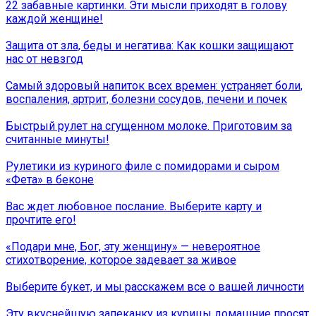
22 забавные картинки. Эти мысли приходят в голову
каждой женщине!
Защита от зла, беды и негатива: Как кошки защищают
нас от невзгод
Самый здоровый напиток всех времен: устраняет боли,
воспаления, артрит, болезни сосудов, печени и почек
Быстрый рулет на сгущенном молоке. Приготовим за
считанные минуты!
Рулетики из куриного филе с помидорами и сыром
«Фета» в беконе
Вас ждет любовное послание. Выберите карту и
прочтите его!
«Подари мне, Бог, эту женщину» — невероятное
стихотворение, которое задевает за живое
Выберите букет, и мы расскажем все о вашей личности
Эту вкуснейшую запеканку из курицы домашние просят