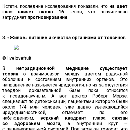
Кстати, последние исследования показали, что
на цвет
глаз влияет около 16
генов, что значительно
затрудняет
прогнозирование
.
3. «Живое» питание и очистка организма от токсинов
© livelovefruit
В
нетрадиционной медицине существует
теория
о взаимосвязи между цветом радужной
оболочки и состоянием внутренних органов. Это
направление называется иридология, но из-за отсутствия
твердой доказательной базы пока относится
к псевдонаучным. А вот доктор Роберт Морзе,
специалист по детоксикации, пациентами которого были
около 1/4 млн человек, уже давно увлекающийся
иридодиагностикой, отмечает: по его
наблюдениям,
верхний квадрант глаза связан
со здоровьем мозга
, а внутренний круг —
с пищеварительной системой. При этом он говорит, что