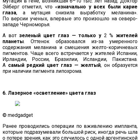
мутация в гене, возникшая 6–10 тыс. лет назад. Доктор
Эйберг отметил, что «
изначально у всех были карие
глаза
, а мутация снизила выработку меланина».
По версии ученых, впервые это произошло на северо-
западе Черноморья.
А вот
зеленый цвет глаз — только у
2 %
жителей
планеты
. Оттенок образовался из-за умеренного
содержания меланина и смешения желто-коричневых
пигментов. Чаще всего встречается у жителей Испании,
Ирландии, России, Бразилии, Исландии, Пакистана.
А
самый редкий цвет глаз — желтый
, он образуется
при наличии пигмента липохрома.
6. Лазерное «осветление» цвета глаз
© medgadget
Ранее проводились операции по вживлению импланта,
которые подразумевали большой риск, иногда речь шла
о потере зрения, как это случилось с одной аргентинской