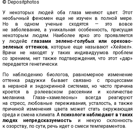
© Depositphotos
У некоторых людей оба глаза меняют цвет. Этот
необычный феномен еще не изучен в полной мере.
Но в одном ученые сходятся — это вовсе
не заболевание, а уникальная особенность, присущая
некоторым людям. Наиболее ярко это проявляется
у людей
с глазами зелено-голубых или орехово-
зеленых оттенков
, которые еще называют «Хейзел».
Врачи не находят у таких индивидуумов проблем
со зрением, нет также подтверждения, что этот «дар»
передается генетически.
По наблюдению биологов, равномерное изменение
оттенка радужки бывает связано с процессами
в нервной и эндокринной системах, но часто причина
кроется в рэлеевском рассеянии и количестве
меланина. Глаза-«хамелеоны» всегда реагируют
на стресс, любовные переживания, усталость, а также
причиной изменения цвета может стать окружающая
среда и смена климата. А
психологи наблюдают в таких
людях непредсказуемость
и некую склонность
к озорству, по сути, речь идет о смеси темпераментов.