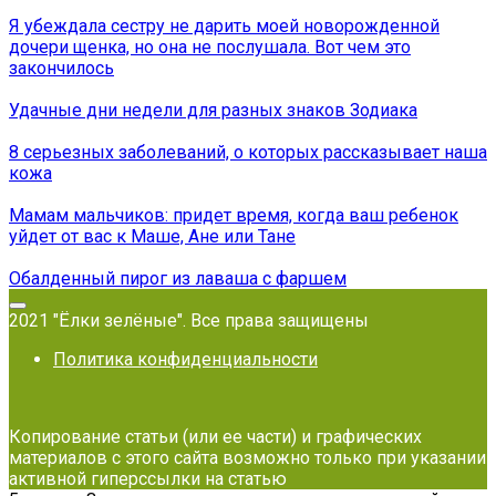
Я убеждала сестру не дарить моей новорожденной
дочери щенка, но она не послушала. Вот чем это
закончилось
Удачные дни недели для разных знаков Зодиака
8 серьезных заболеваний, о которых рассказывает наша
кожа
Мамам мальчиков: придет время, когда ваш ребенок
уйдет от вас к Маше, Ане или Тане
Обалденный пирог из лаваша с фаршем
2021 "Ёлки зелёные". Все права защищены
Политика конфиденциальности
Копирование статьи (или ее части) и графических
материалов с этого сайта возможно только при указании
активной гиперссылки на статью