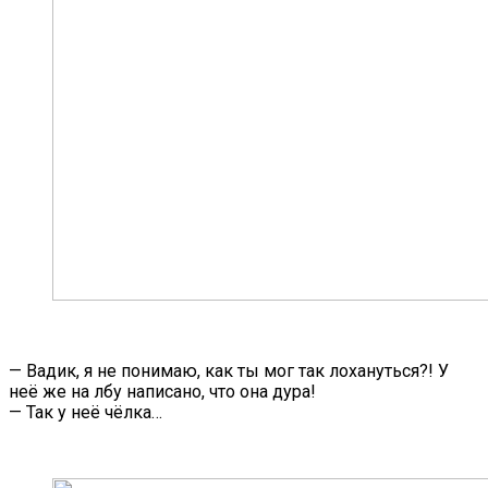
— Вадик, я не понимаю, как ты мог так лохануться?! У
неё же на лбу написано, что она дура!
— Так у неё чёлка…