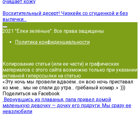
очищает кожу
Восхитительный десерт! Чизкейк со сгущенкой и без
выпечки…
2021 "Ёлки зелёные". Все права защищены
Политика конфиденциальности
Копирование статьи (или ее части) и графических
материалов с этого сайта возможно только при указании
активной гиперссылки на статью
«Эту ночь мы провели вдвоём…он всю ночь приставал
ко мне… мы не спали до утра… грёбаный комар..» :)))
Поделиться на Facebook
Вернувшись из плаванья, папа привел домой
маленькую девочку — дочку его подруги. Мы сразу ее
невзлюбили