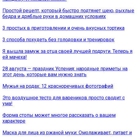
Простой рецепт, который быстро подтянет шею, рыхлые
бедра и дряблые руки в домашних условиях
3 простых в приготовлении и очень вкусных тортика
3 способа похудеть без голодовки и тренировок
Я вышла замуж за отца своей лучшей подруги. Теперь я
ей мачеха!
28 августа — праздник Успения: народные приметы на
этот день, которые вам нужно знать
Мужья на родах: 12 красноречивых фотографий
Это воздушное тесто для вареников просто сводит с
ума!
Форма стопы может многое рассказать о вашем
характере
Маска для лица из ржаной муки: Омолаживает, питает и