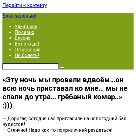
Перейти к контенту
Ёлки зелёные!
Улыбнись
Полезно
Вкусно
Вот это да!
Отношения
Не болеть!
«Эту ночь мы провели вдвоём…он
всю ночь приставал ко мне… мы не
спали до утра… грёбаный комар..»
:)))
— Дорогая, сегодня нас пригласили на новогодний бал
нудистов!
— Отлично! Надо как-то поприличней раздеться!