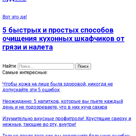
Вот это да!
5 быстрых и простых способов
очищения кухонных шкафчиков от
грязи и налета
Найти:
Самые интересные:
Чтобы кожа на лице была здоровой, никогда не
допускайте эти 5 ошибок
Неожиданно: 5 напитков, которые вы пьете каждый
день и не подозреваете, что в них куча сахара
Изумительно вкусные профитроли! Хрустящие сверху и
нежные, тающие во рту, внутри!
Только после того как вы совершите большую ошибку,