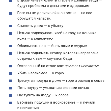
В доме нельзя хранить старые и ржавые вещи —
будут проблемы с деньгами и здоровьем.
Если вы не допили чай и он остыл — на вас
обрушатся напасти.
Свистеть дома — к убытку.
Нельзя поджаривать хлеб на газу, на кончике
ножа —
к невезению
.
Облизывать нож — быть злым и хмурым.
Нельзя поднимать иголку, которая направлена
острием к вам — случится беда.
Оставленный на столе
нож принесет несчастье
.
Убить насекомое — к горю.
Треснутая посуда в доме — горе и разлад в семье.
Петь поутру — умываться слезами ночью.
Наступить на ягоду — к ссоре.
Взбивать подушки в воскресенье — к печали
и несчастью.