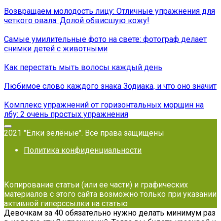
Возвращаем молодость лицу: Отличные упражнения для
четкого овала. Долой обвисшую кожу!
Самые умилительные фото на свете: фотограф делает
снимки детей с животными
Как перестать мыть волосы каждый день
Любимое слово каждого знака Зодиака, и что оно значит
Комплекс упражнений от горизонтальных морщин на
лбу: 2 очень простых упражнения
2021 "Ёлки зелёные". Все права защищены
Политика конфиденциальности
Копирование статьи (или ее части) и графических
материалов с этого сайта возможно только при указании
активной гиперссылки на статью
Девочкам за 40 обязательно нужно делать минимум раз