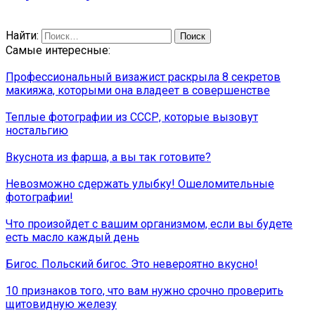
Найти:
Самые интересные:
Профессиональный визажист раскрыла 8 секретов
макияжа, которыми она владеет в совершенстве
Теплые фотографии из СССР, которые вызовут
ностальгию
Вкуснота из фарша, а вы так готовите?
Невозможно сдержать улыбку! Ошеломительные
фотографии!
Что произойдет с вашим организмом, если вы будете
есть масло каждый день
Бигос. Польский бигос. Это невероятно вкусно!
10 признаков того, что вам нужно срочно проверить
щитовидную железу