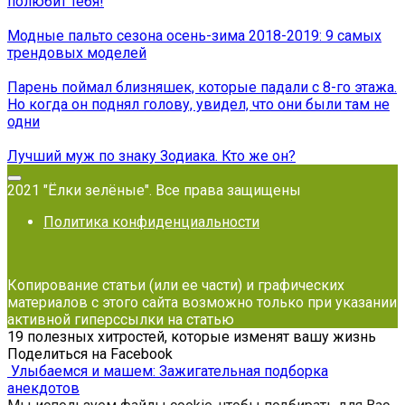
полюбит тебя!
Модные пальто сезона осень-зима 2018-2019: 9 самых
трендовых моделей
Парень поймал близняшек, которые падали с 8-го этажа.
Но когда он поднял голову, увидел, что они были там не
одни
Лучший муж по знаку Зодиака. Кто же он?
2021 "Ёлки зелёные". Все права защищены
Политика конфиденциальности
Копирование статьи (или ее части) и графических
материалов с этого сайта возможно только при указании
активной гиперссылки на статью
19 полезных хитростей, которые изменят вашу жизнь
Поделиться на Facebook
Улыбаемся и машем: Зажигательная подборка
анекдотов