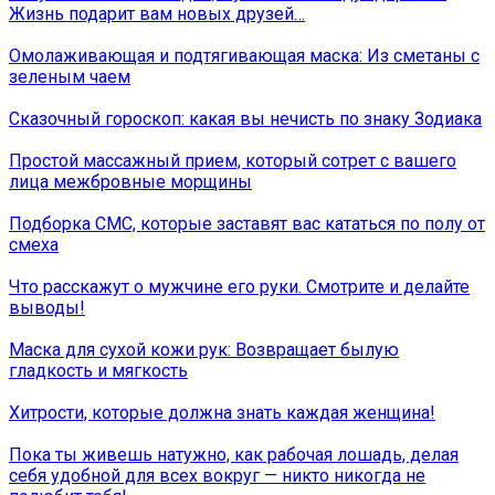
Жизнь подарит вам новых друзей…
Омолаживающая и подтягивающая маска: Из сметаны с
зеленым чаем
Сказочный гороскоп: какая вы нечисть по знаку Зодиака
Простой массажный прием, который сотрет с вашего
лица межбровные морщины
Подборка СМС, которые заставят вас кататься по полу от
смеха
Что расскажут о мужчине его руки. Смотрите и делайте
выводы!
Маска для сухой кожи рук: Возвращает былую
гладкость и мягкость
Хитрости, которые должна знать каждая женщина!
Пока ты живешь натужно, как рабочая лошадь, делая
себя удобной для всех вокруг — никто никогда не