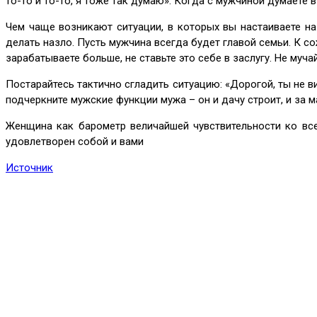
то-то и то-то, я тоже так думаю». Когда с мужчиной думаете в
Чем чаще возникают ситуации, в которых вы настаиваете н
делать назло. Пусть мужчина всегда будет главой семьи. К с
зарабатываете больше, не ставьте это себе в заслугу. Не мучай
Постарайтесь тактично сгладить ситуацию: «Дорогой, ты не в
подчеркните мужские функции мужа – он и дачу строит, и за 
Женщина как барометр величайшей чувствительности ко все
удовлетворен собой и вами
Источник