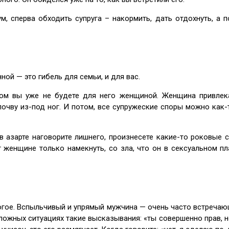
ум, сперва обходить супруга – накормить, дать отдохнуть, а 
ной — это гибель для семьи, и для вас.
отом вы уже не будете для него женщиной. Женщина привлек
 почву из-под ног. И потом, все супружеские споры можно как
в азарте наговорите лишнего, произнесете какие-то роковые 
 женщине только намекнуть, со зла, что он в сексуальном п
гое. Вспыльчивый и упрямый мужчина — очень часто встречающ
ложных ситуациях такие высказывания: «ты совершенно прав, но