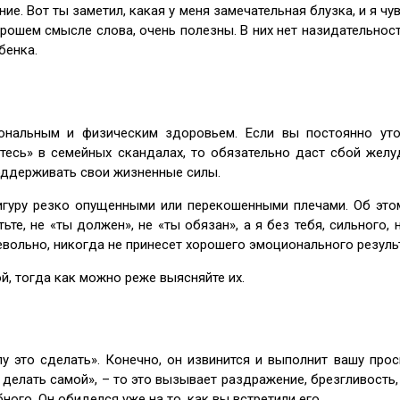
ние. Вот ты заметил, какая у меня замечательная блузка, и я ч
орошем смысле слова, очень полезны. В них нет назидательнос
бенка.
ональным и физическим здоровьем. Если вы постоянно уто
тесь» в семейных скандалах, то обязательно даст сбой желуд
оддерживать свои жизненные силы.
игуру резко опущенными или перекошенными плечами. Об этом
тьте, не «ты должен», не «ты обязан», а я без тебя, сильного,
евольно, никогда не принесет хорошего эмоционального результ
, тогда как можно реже выясняйте их.
у это сделать». Конечно, он извинится и выполнит вашу прос
 делать самой», – то это вызывает раздражение, брезгливость, 
ного. Он обиделся уже на то, как вы встретили его.