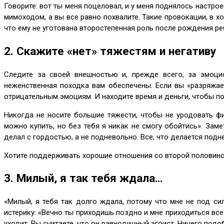
Говорите: вот ты меня поцеловал, и у меня поднялось настрое
мимоходом, а вы все равно похвалите. Такие провокации, в х
что ему не уготована второстепенная роль после рождения ре
2. Скажите «нет» тяжестям и негативу
Следите за своей внешностью и, прежде всего, за эмоци
неженственная походка вам обеспечены. Если вы «разряжае
отрицательным эмоциям. И находите время и деньги, чтобы п
Никогда не носите большие тяжести, чтобы не уродовать ф
можно купить, но без тебя я никак не смогу обойтись». Заме
делал с гордостью, а не подневольно. Все, что делается подн
Хотите поддерживать хорошие отношения со второй половиной
3. Милый, я так тебя ждала…
«Милый, я тебя так долго ждала, потому что мне не под сил
истерику: «Вечно ты приходишь поздно и мне приходиться все
уходит. Вы считаете, что он равнодушный эгоист. Ничего подоб