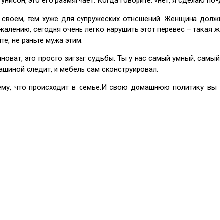
 унисон, это его размягчает. Когда говорите: «нет, я сделаю по
а своем, тем хуже для супружеских отношений. Женщина должн
ожалению, сегодня очень легко нарушить этот перевес – такая ж
те, не раньте мужа этим.
иноват, это просто зигзаг судьбы. Ты у нас самый умный, самы
машиной следит, и мебель сам сконструировал.
му, что происходит в семье.И свою домашнюю политику вы д